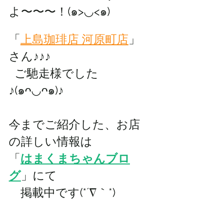
よ〜〜〜！(๑>◡<๑)
「
上島珈琲店 河原町店
」
さん♪♪♪
ご馳走様でした
♪(๑ᴖ◡ᴖ๑)♪
今までご紹介した、お店
の詳しい情報は 
「
はまくまちゃんブロ
グ
」にて
　掲載中です(*´∇｀*)