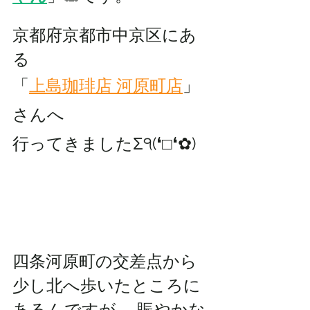
京都府京都市中京区にあ
る
「
上島珈琲店 河原町店
」
さんへ
行ってきましたΣ੧(❛□❛✿)
四条河原町の交差点から
少し北へ歩いたところに
あるんですが、 賑やかな