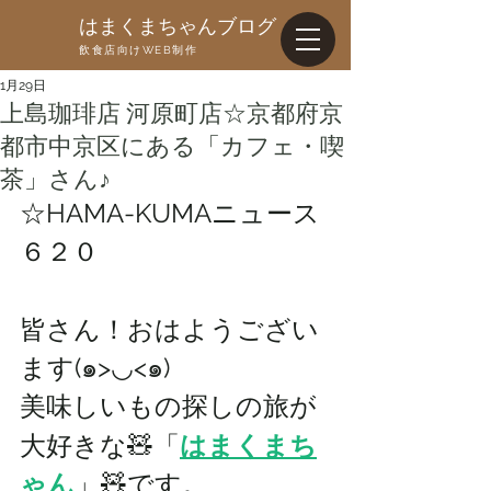
はまくまちゃんブログ
飲食店向けWEB制作
1月29日
上島珈琲店 河原町店☆京都府京
都市中京区にある「カフェ・喫
茶」さん♪
☆HAMA-KUMAニュース
６２０
皆さん！おはようござい
ます(๑>◡<๑)
美味しいもの探しの旅が
大好きな🧸「
はまくまち
ゃん
」🧸です。