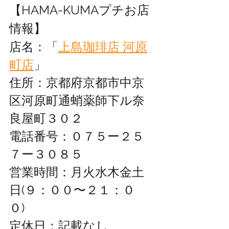
【HAMA-KUMAプチお店
情報】
店名：「
上島珈琲店 河原
町店
」
住所：
京都府京都市中京
区河原町通蛸薬師下ル奈
良屋町３０２
電話番号：０７５ー２５
７ー３０８５
営業時間：月火水木金土
日(９：００〜２１：０
０)　
定休日：記載なし