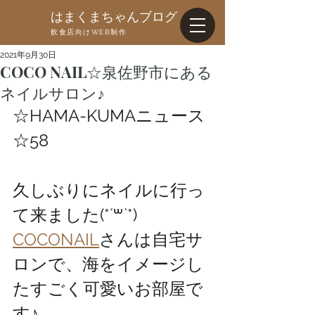
はまくまちゃんブログ
飲食店向けWEB制作
2021年9月30日
COCO NAIL☆泉佐野市にある
ネイルサロン♪
☆HAMA-KUMAニュース
☆58
久しぶりにネイルに行っ
て来ました(*´꒳`*)
COCONAIL
さんは自宅サ
ロンで、海をイメージし
たすごく可愛いお部屋で
す♪