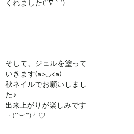
くれました(*´∇｀*)
そして、ジェルを塗って
いきます(๑>◡<๑)
秋ネイルでお願いしまし
た♪
出来上がりが楽しみです
╰(*´︶`*)╯♡