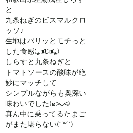
と
九条ねぎのビスマルクロ
ッソ♪
生地はパリッとモチっと
した食感(⁎⁍̴̆Ɛ⁍̴̆⁎)
しらすと九条ねぎと
トマトソースの酸味が絶
妙にマッチして
シンプルながらも奥深い
味わいでした(๑˃̵ᴗ˂̵)
真ん中に乗ってるたまご
がまた堪らない(*´꒳`*)