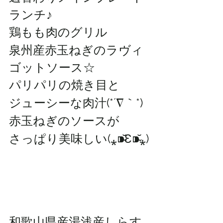
ランチ♪
鶏もも肉のグリル
泉州産赤玉ねぎのラヴィ
ゴットソース☆
パリパリの焼き目と
ジューシーな肉汁(*´∇｀*)
赤玉ねぎのソースが
さっぱり美味しい(⁎⁍̴̆Ɛ⁍̴̆⁎)
和歌山県産湯浅産しらす