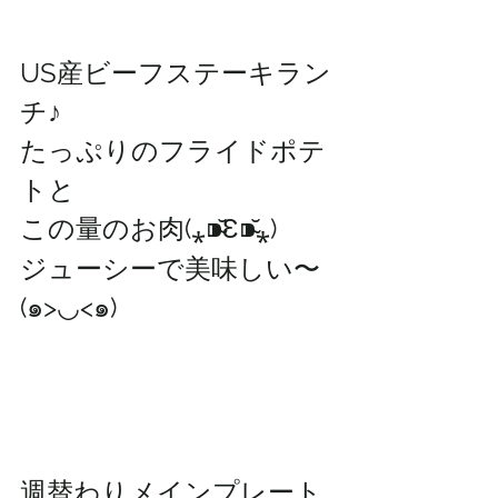
US産ビーフステーキラン
チ♪
たっぷりのフライドポテ
トと
この量のお肉(⁎⁍̴̆Ɛ⁍̴̆⁎)
ジューシーで美味しい〜
(๑>◡<๑)
週替わりメインプレート