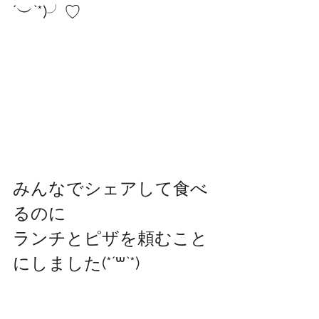
´︶`*)╯♡
みんなでシェアして食べ
るのに
ランチとピザを頼むこと
にしました(*´꒳`*)