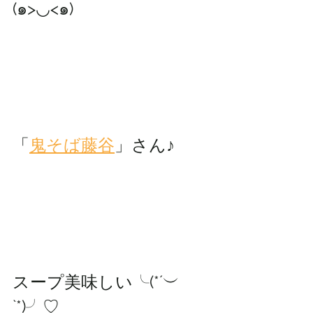
(๑>◡<๑)
「
鬼そば藤谷
」さん♪
スープ美味しい╰(*´︶
`*)╯♡