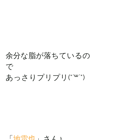
余分な脂が落ちているの
で
あっさりプリプリ(*´꒳`*)
「
地雷也
」さん♪