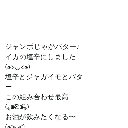
ジャンボじゃがバター♪
イカの塩辛にしました
(๑>◡<๑)
塩辛とジャガイモとバタ
ー
この組み合わせ最高
(⁎⁍̴̆Ɛ⁍̴̆⁎)
お酒が飲みたくなる〜
(๑˃̵ᴗ˂̵)