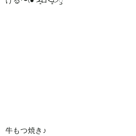
ける〜(● ˃̶͈̀ロ˂̶͈́)੭ꠥ⁾⁾
牛もつ焼き♪