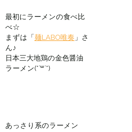
最初にラーメンの食べ比
べ☆
まずは「
麺LABO唯奏
」さ
ん♪
日本三大地鶏の金色醤油
ラーメン(*´꒳`*)
あっさり系のラーメン