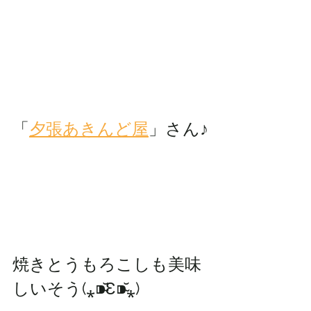
「
夕張あきんど屋
」さん♪
焼きとうもろこしも美味
しいそう(⁎⁍̴̆Ɛ⁍̴̆⁎)