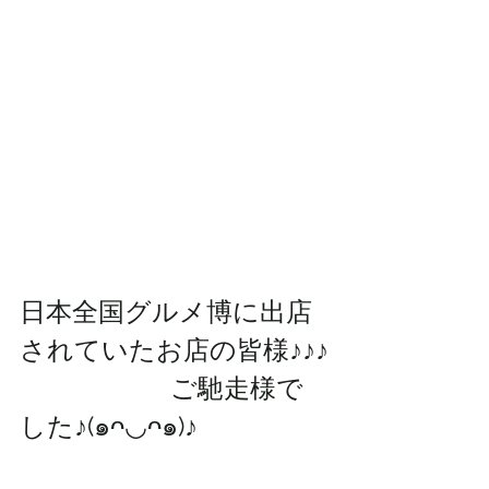
日本全国グルメ博に出店
されていたお店の皆様♪♪♪
                       ご馳走様で
した♪(๑ᴖ◡ᴖ๑)♪