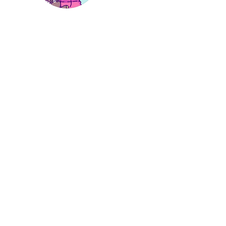
Hi, thanks
for
dropping by!
I'm a paragraph. Click here
to add your own text and
edit me. It’s easy. Just click
“Edit Text” or double click
me to add your own
content and make
changes to the font.