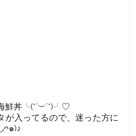
丼╰(*´︶`*)╯♡
タが入ってるので、迷った方に
ᴖ๑)♪