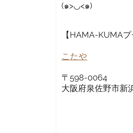
(๑>◡<๑)
【HAMA-KUMA
こたや
〒598-0064 
大阪府泉佐野市新