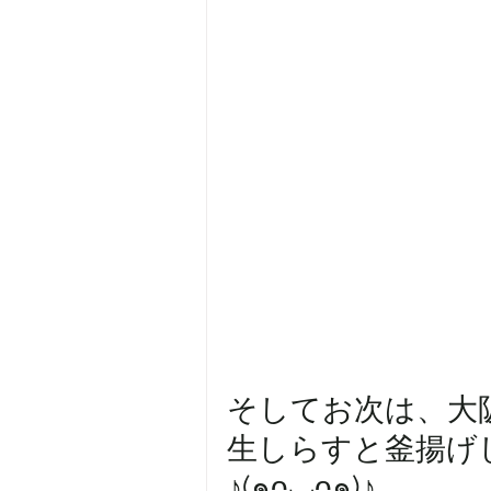
そしてお次は、大阪湾
生しらすと釜揚げ
♪(๑ᴖ◡ᴖ๑)♪