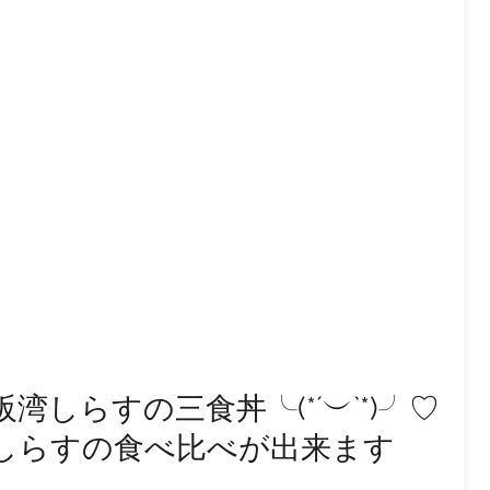
しらすの三食丼╰(*´︶`*)╯♡
しらすの食べ比べが出来ます