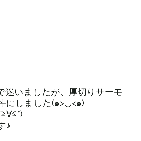
で迷いましたが、厚切りサーモ
にしました(๑>◡<๑)
∀≦*)
す♪