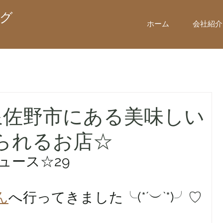
グ
ホーム
会社紹介
泉佐野市にある美味しい
られるお店☆
ニュース☆29
ん
へ行ってきました╰(*´︶`*)╯♡