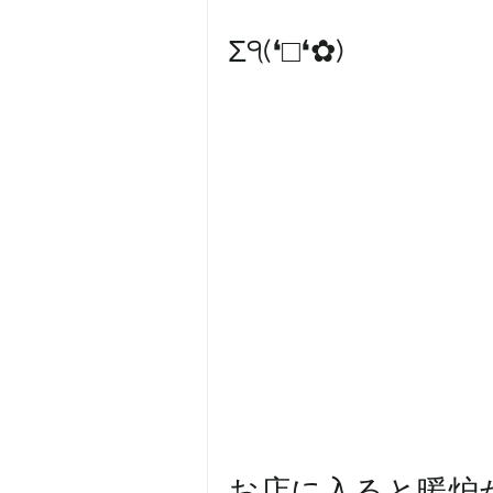
　　　　　　　　
Σ੧(❛□❛✿)
お店に入ると暖炉があ