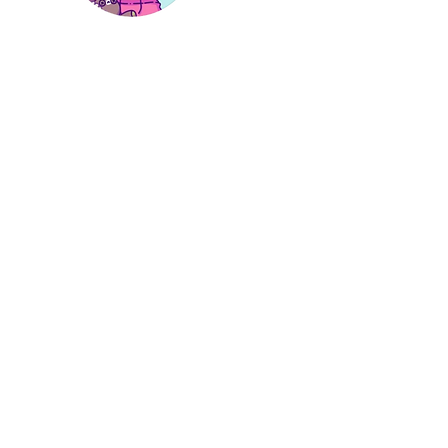
Hi, thanks
for
dropping by!
I'm a paragraph. Click here
to add your own text and
edit me. It’s easy. Just click
“Edit Text” or double click
me to add your own
content and make
changes to the font.