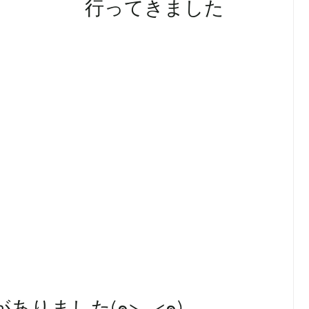
　　　　　行ってきました
りました(๑>◡<๑)