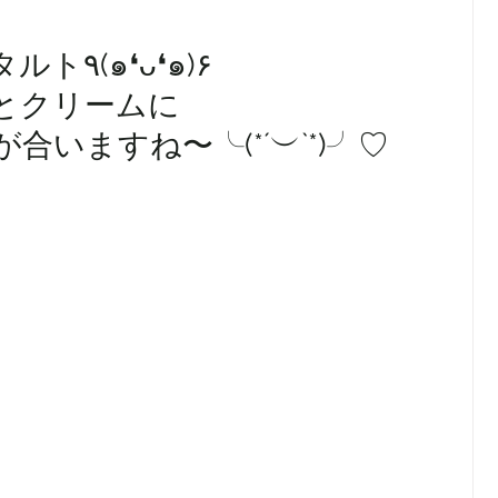
お次は、白いちごタルト٩(๑❛ᴗ❛๑)۶
とクリームに
いますね〜╰(*´︶`*)╯♡