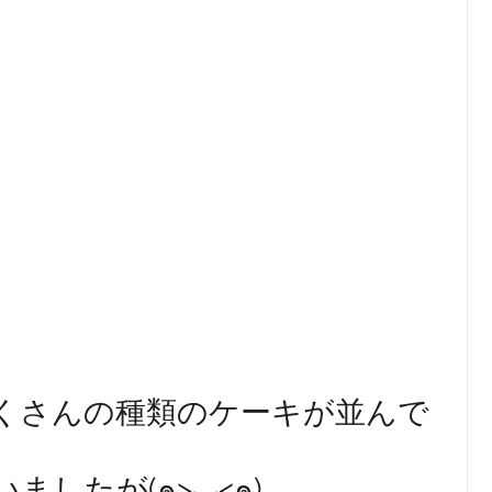
くさんの種類のケーキが並んで
したが(๑>◡<๑)