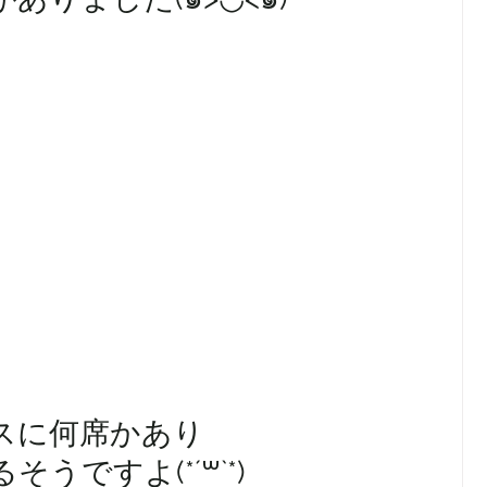
スに何席かあり
うですよ(*´꒳`*)