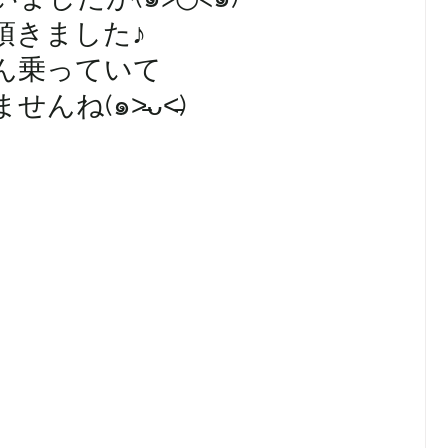
頂きました♪
ん乗っていて
ね(๑˃̵ᴗ˂̵)