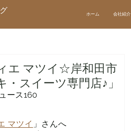
グ
ホーム
会社紹介
ィエ マツイ☆岸和田市
キ・スイーツ専門店♪」
ュース160
エ マツイ
」さんへ