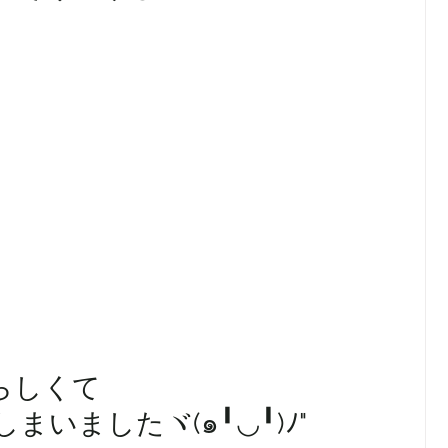
らしくて
いましたヾ(๑╹◡╹)ﾉ"