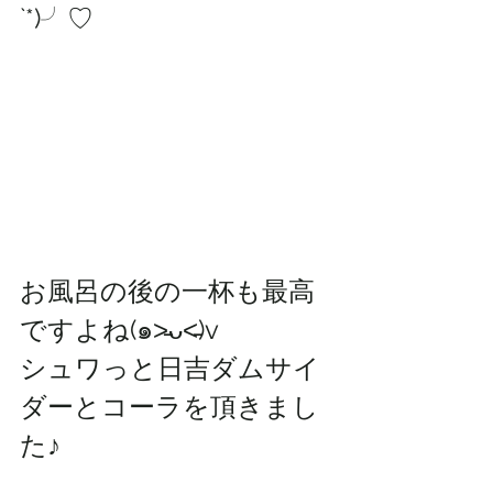
`*)╯♡
お風呂の後の一杯も最高
ですよね(๑˃̵ᴗ˂̵)v
シュワっと日吉ダムサイ
ダーとコーラを頂きまし
た♪