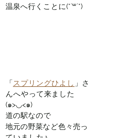
温泉へ行くことに(*´꒳`*)
「
スプリングひよし
」さ
んへやって来ました
(๑>◡<๑)
道の駅なので
地元の野菜など色々売っ
ていました♪