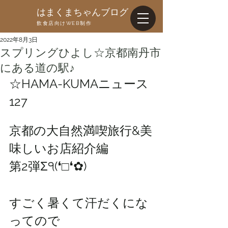
はまくまちゃんブログ
飲食店向けWEB制作
2022年8月3日
スプリングひよし☆京都南丹市
にある道の駅♪
☆HAMA-KUMAニュース
127
京都の大自然満喫旅行&美
味しいお店紹介編
第2弾Σ੧(❛□❛✿)
すごく暑くて汗だくにな
ってので