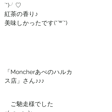
`*)╯♡
紅茶の香り♪
美味しかったです(*´꒳`*)
「Moncherあべのハルカ
ス店」さん♪♪♪
　ご馳走様でした