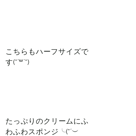
こちらもハーフサイズで
す(*´꒳`*)
たっぷりのクリームにふ
わふわスポンジ╰(*´︶