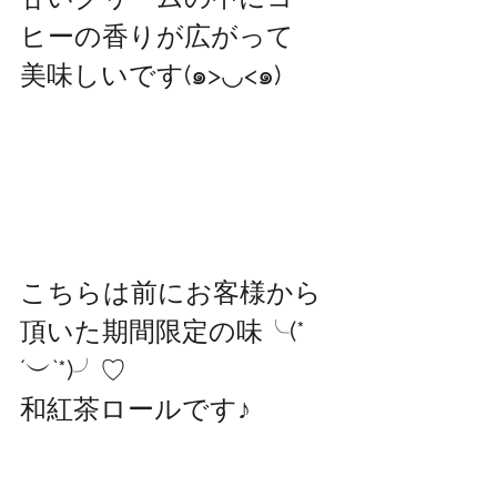
ヒーの香りが広がって
美味しいです(๑>◡<๑)
こちらは前にお客様から
頂いた期間限定の味╰(*
´︶`*)╯♡
和紅茶ロールです♪