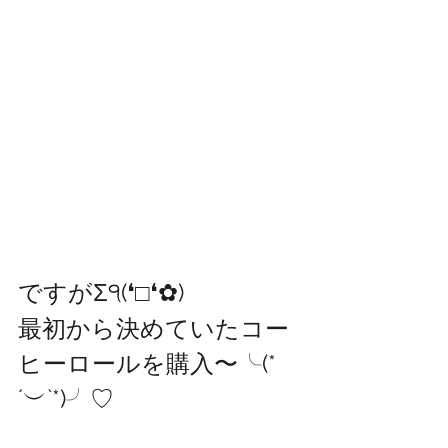
ですがΣ੧(❛□❛✿)
最初から決めていたコー
ヒーロールを購入〜╰(*
´︶`*)╯♡