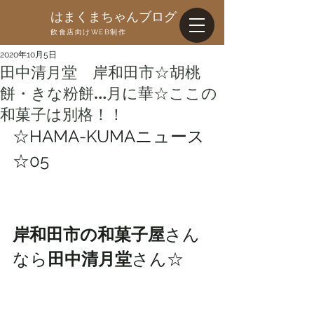
はまくまちゃんブログ
飲食店向けWEB制作
2020年10月5日
田中清月堂 岸和田市☆胡桃
餅・きな粉餅…月に華☆ここの
和菓子は別格！！
☆HAMA-KUMAニュース
☆05
岸和田市の和菓子屋
さん
なら
田中清月堂
さん☆