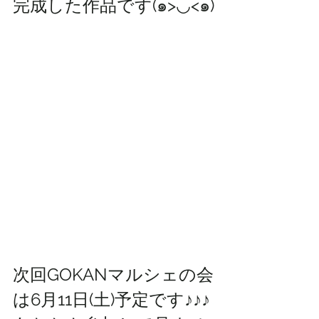
完成した作品です(๑>◡<๑)
次回GOKANマルシェの会
は6月11日(土)予定です♪♪♪