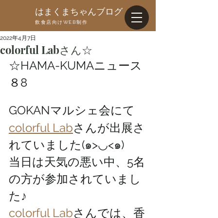
はまくまちゃんブログ
飲食店向けWEB制作
2022年4月7日
colorful Labさん☆
☆HAMA-KUMAニュース
８8
GOKANマルシェ会にて
colorful Lab
さんが出展さ
れていました(๑>◡<๑)
当日は天気の悪い中、5名
の方が参加されていまし
た♪
colorful Lab
さんでは、香