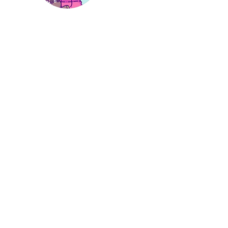
Hi, thanks
for
dropping by!
I'm a paragraph. Click here
to add your own text and
edit me. It’s easy. Just click
“Edit Text” or double click
me to add your own
content and make
changes to the font.