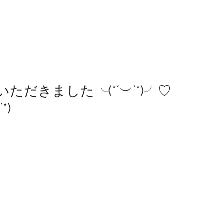
だきました╰(*´︶`*)╯♡
*)