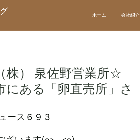
グ
ホーム
会社紹介
（株） 泉佐野営業所☆
市にある「卵直売所」さ
ニュース６９３
います(๑>◡<๑)