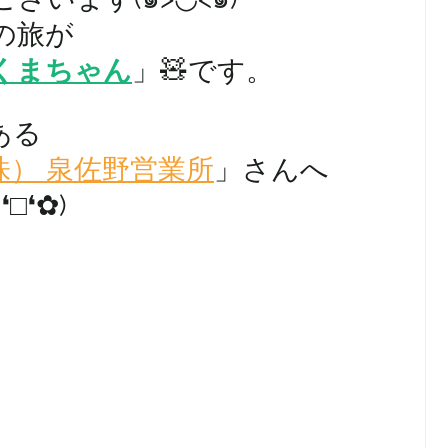
の旅が
くまちゃん
」🧸です。
ある
株） 泉佐野営業所
」さんへ
□❛✿)