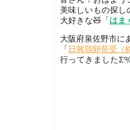
美味しいもの探し
大好きな🧸「
はま
大阪府泉佐野市に
「
日興鶏卵荷受（
行ってきましたΣ੧(❛