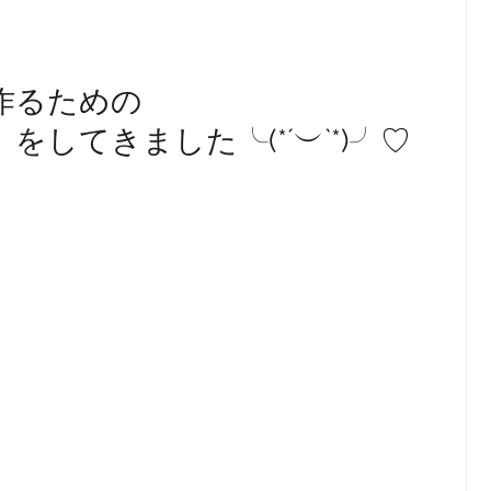
作るための
してきました╰(*´︶`*)╯♡