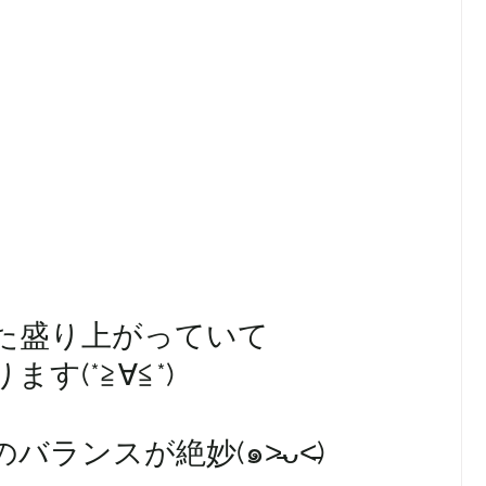
た盛り上がっていて
す(*≧∀≦*)
ランスが絶妙(๑˃̵ᴗ˂̵)