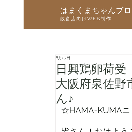
はまくまちゃんブロ
飲食店向けWEB制作
6月27日
日興鶏卵荷受
大阪府泉佐野
ん♪
☆HAMA-KUMA
皆さん！おはようござ