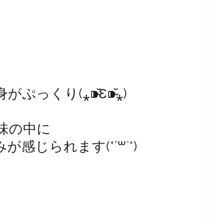
くり(⁎⁍̴̆Ɛ⁍̴̆⁎)
味の中に
感じられます(*´꒳`*)