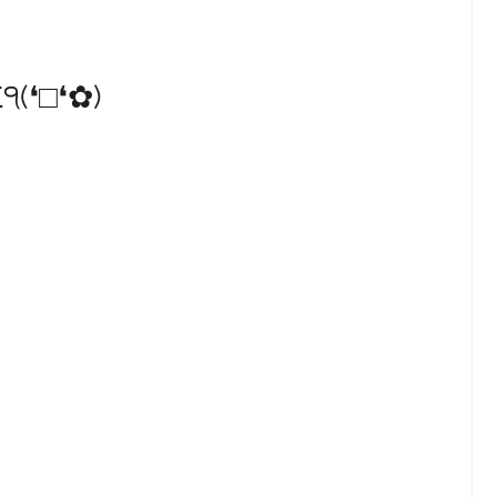
❛□❛✿)