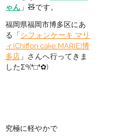
ゃん
」🧸です。
福岡県福岡市博多区にあ
る「
シフォンケーキ マリ
ィ(Chiffon cake MARIE)博
多店
」さんへ行ってきま
したΣ੧(❛□❛✿)
究極に軽やかで