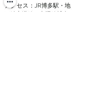
アクセス：
JR博多駅・地
下鉄空港線・七隈線博多
駅構内
※お店の情報は変更になる場合がありますの
で、事前にご確認ください。