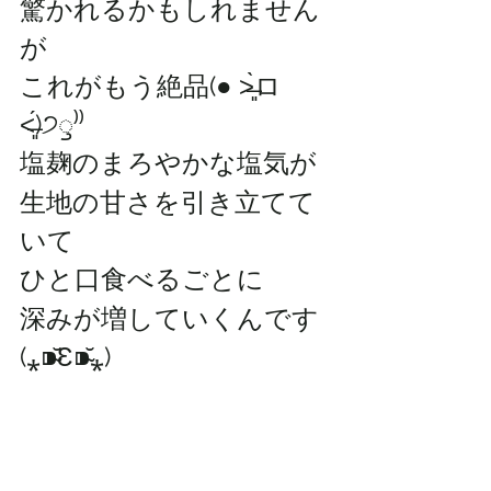
驚かれるかもしれません
が
これがもう絶品(● ˃̶͈̀ロ
˂̶͈́)੭ꠥ⁾⁾
塩麹のまろやかな塩気が
生地の甘さを引き立てて
いて
ひと口食べるごとに
深みが増していくんです
(⁎⁍̴̆Ɛ⁍̴̆⁎)