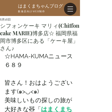
はまくまちゃんブログ
飲食店向けWEB制作
6月16日
シフォンケーキ マリィ(Chiffon
cake MARIE)博多店☆ 福岡県福
岡市博多区にある「ケーキ屋」
さん♪
☆HAMA-KUMAニュース
６８９
皆さん！おはようござい
ます(๑>◡<๑)
美味しいもの探しの旅が
大好きな🧸「
はまくまち