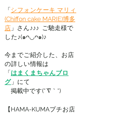
「
シフォンケーキ マリィ
(Chiffon cake MARIE)博多
店
」
さん♪♪♪  
ご馳走様で
した♪(๑ᴖ◡ᴖ๑)♪
今までご紹介した、お店
の詳しい情報は 
「
はまくまちゃんブロ
グ
」にて
　掲載中です(*´∇｀*)
【HAMA-KUMAプチお店