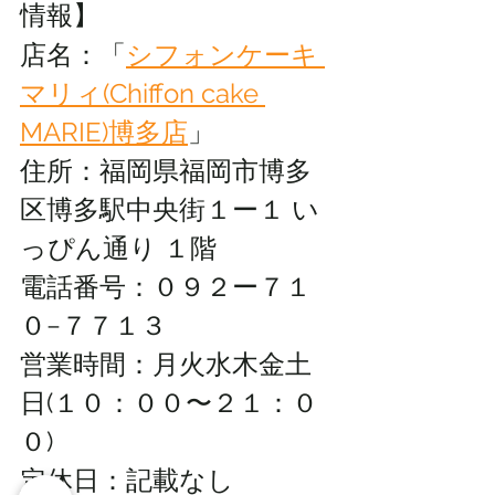
情報】
店名：「
シフォンケーキ 
マリィ(Chiffon cake 
MARIE)博多店
」
住所：
福岡県福岡市博多
区博多駅中央街１ー１ い
っぴん通り １階
電話番号：０９２ー７１
０−７７１３
営業時間：月火水木金
土
日(１０：００〜２１：０
０)
定休日：記載なし