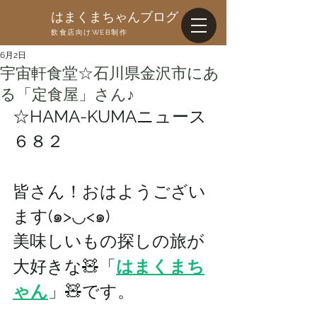
はまくまちゃんブログ
飲食店向けWEB制作
6月2日
宇宙軒食堂☆石川県金沢市にあ
る「定食屋」さん♪
☆HAMA-KUMAニュース
６８２
皆さん！おはようござい
ます(๑>◡<๑)
美味しいもの探しの旅が
大好きな🧸「
はまくまち
ゃん
」🧸です。