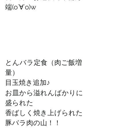
端(о´∀`о)w
とんバラ定食（肉ご飯増
量）
目玉焼き追加♪
お皿から溢れんばかりに
盛られた
香ばしく焼き上げられた
豚バラ肉の山！！