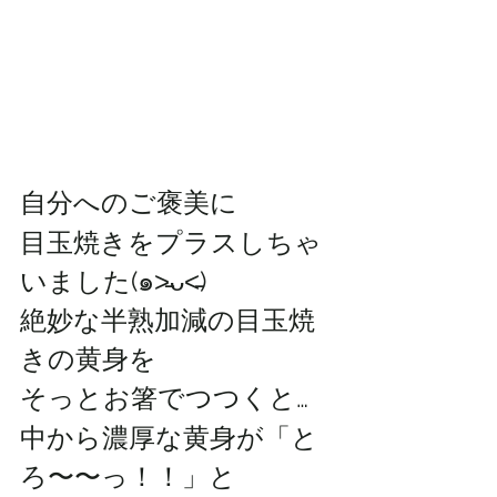
自分へのご褒美に
目玉焼きをプラスしちゃ
いました(๑˃̵ᴗ˂̵) 
絶妙な半熟加減の目玉焼
きの黄身を
そっとお箸でつつくと…
中から濃厚な黄身が「と
ろ〜〜っ！！」と