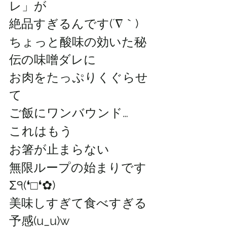
レ」が
絶品すぎるんです(´∇｀) 
ちょっと酸味の効いた秘
伝の味噌ダレに
お肉をたっぷりくぐらせ
て
ご飯にワンバウンド…
これはもう
お箸が止まらない
無限ループの始まりです
Σ੧(❛□❛✿)
美味しすぎて食べすぎる
予感(u_u)w