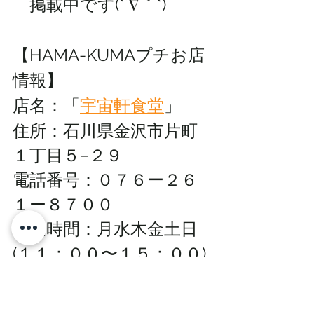
　掲載中です(*´∇｀*)
【HAMA-KUMAプチお店
情報】
店名：「
宇宙軒食堂
」
住所：
石川県金沢市片町
１丁目５−２９
電話番号：０７６ー２６
１ー８７００
営業時間：月水木金
土日
(１１：００〜１５：００)
(１７：００〜２１：００)
定休日：火曜日