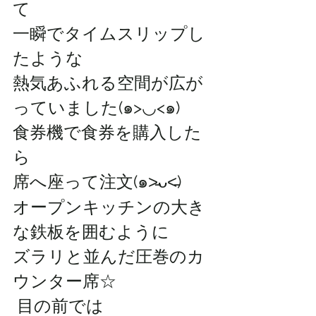
て
一瞬でタイムスリップし
たような
熱気あふれる空間が広が
っていました(๑>◡<๑)
食券機で食券を購入した
ら
席へ座って注文(๑˃̵ᴗ˂̵)
オープンキッチンの大き
な鉄板を囲むように
ズラリと並んだ圧巻のカ
ウンター席☆
 目の前では