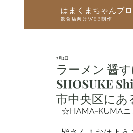
はまくまちゃんブロ
飲食店向けWEB制作
3月2日
ラーメン 醤す
SHOSUKE S
市中央区にあ
☆HAMA-KUMA
皆さん！おはようござ