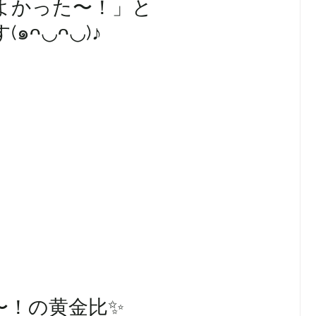
よかった〜！」と
๑ᴖ◡ᴖ◡)♪
〜！の黄金比✨