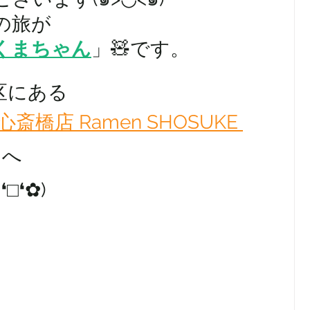
の旅が
くまちゃん
」🧸です。
区にある
橋店 Ramen SHOSUKE 
んへ
□❛✿)