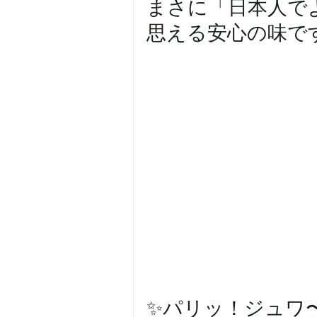
まさに「日本人で
思える安心の味です(
✨パリッ！ジュワ