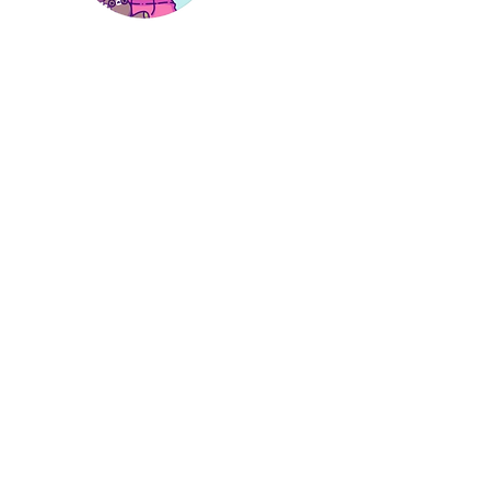
Hi, thanks
for
dropping by!
I'm a paragraph. Click here
to add your own text and
edit me. It’s easy. Just click
“Edit Text” or double click
me to add your own
content and make
changes to the font.