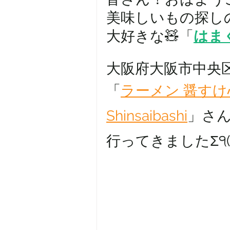
美味しいもの探し
大好きな🧸「
はま
大阪府大阪市中央
「
ラーメン 醤すけ心斎
Shinsaibashi
」さ
行ってきましたΣ੧(❛