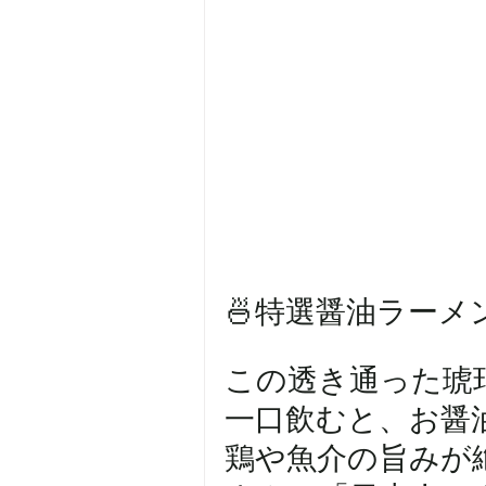
🍜特選醤油ラーメ
この透き通った琥珀色
一口飲むと、お醤
鶏や魚介の旨みが