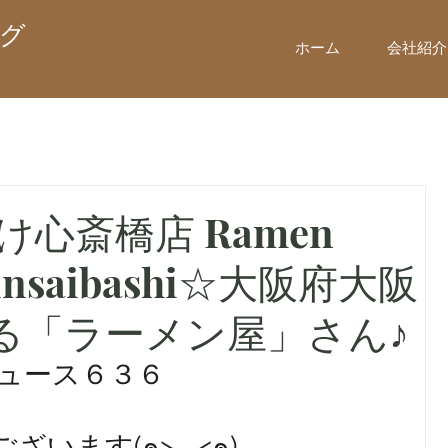
グ
ホーム
会社紹介
け心斎橋店 Ramen
hinsaibashi☆大阪府大阪
る「ラーメン屋」さん♪
ニュース６３６
います(๑>◡<๑)