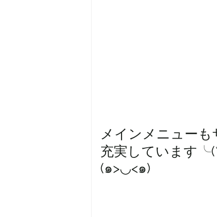
メインメニューも
充実しています╰(*
(๑>◡<๑)