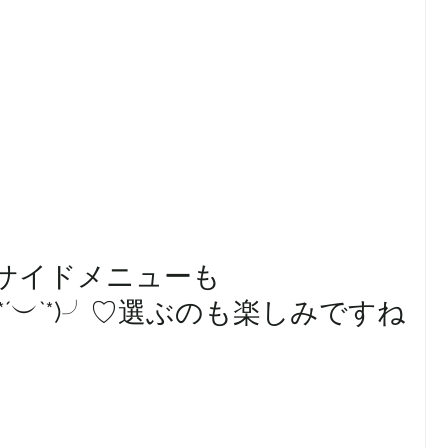
サイドメニューも
´︶`*)╯♡選ぶのも楽しみですね