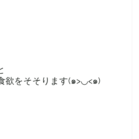
と
欲をそそります(๑>◡<๑)