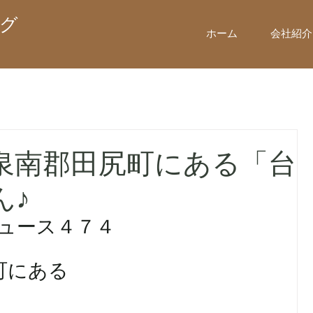
グ
ホーム
会社紹介
泉南郡田尻町にある「台
ん♪
ニュース４７４
町にある