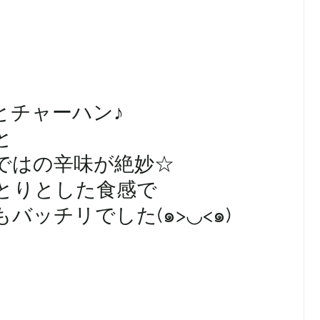
とチャーハン♪
と
ではの辛味が絶妙☆
とりとした食感で
バッチリでした(๑>◡<๑)