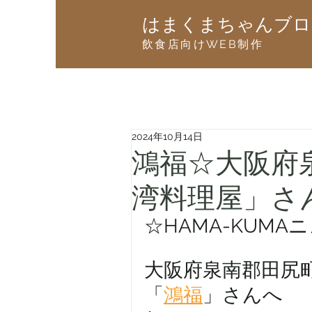
はまくまちゃんブロ
飲食店向けWEB制作
2024年10月14日
鴻福☆大阪府
湾料理屋」さ
☆HAMA-KUMA
大阪府泉南郡田尻
「
鴻福
」さんへ