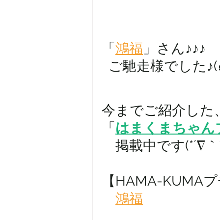
「
鴻福
」さん♪♪♪
  ご馳走様でした♪(๑
今までご紹介した
「
はまくまちゃん
　掲載中です(*´∇｀*
【HAMA-KUMA
鴻福