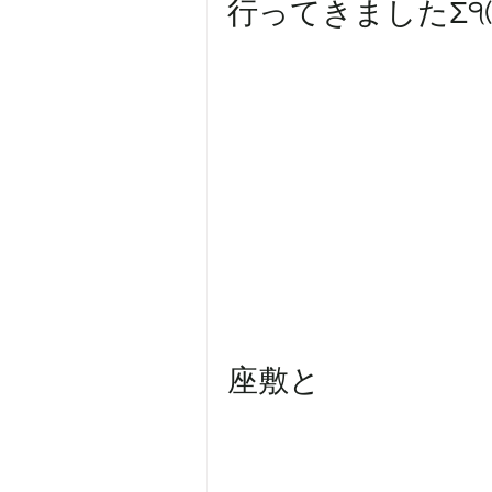
行ってきましたΣ੧(❛
座敷と