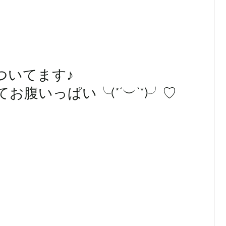
ついてます♪
腹いっぱい╰(*´︶`*)╯♡