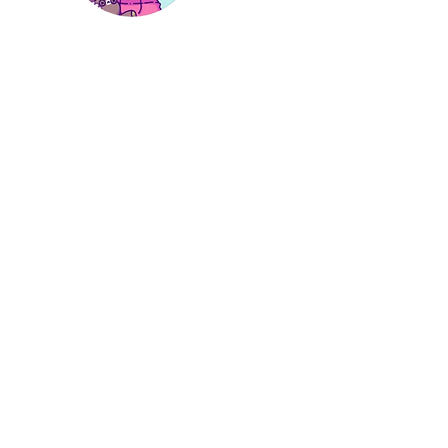
Hi, thanks
for
dropping by!
I'm a paragraph. Click here
to add your own text and
edit me. It’s easy. Just click
“Edit Text” or double click
me to add your own
content and make
changes to the font.