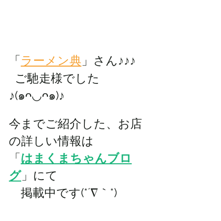
「
ラーメン典
」さん♪♪♪
  ご馳走様でした
♪(๑ᴖ◡ᴖ๑)♪
今までご紹介した、お店
の詳しい情報は 
「
はまくまちゃんブロ
グ
」にて
　掲載中です(*´∇｀*)