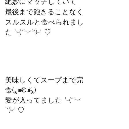
絶妙にマッチしていて
最後まで飽きることなく
スルスルと食べられまし
た╰(*´︶`*)╯♡
美味しくてスープまで完
食(⁎⁍̴̆Ɛ⁍̴̆⁎)
愛が入ってました╰(*´︶
`*)╯♡