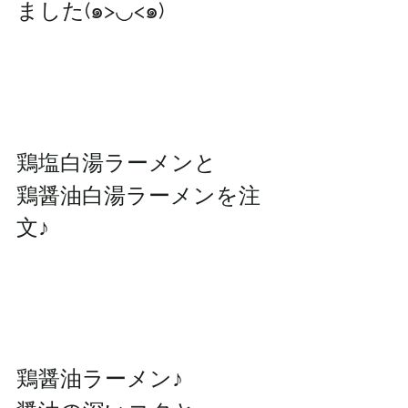
ました(๑>◡<๑)
鶏塩白湯ラーメンと
鶏醤油白湯ラーメンを注
文♪
鶏醤油ラーメン♪