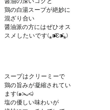
醤油の深いコクと
鶏の白湯スープが絶妙に
混ざり合い
醤油派の方にはぜひオス
スメしたいです(⁎⁍̴̆Ɛ⁍̴̆⁎)
スープはクリーミーで
鶏の旨みが凝縮されてい
ます(๑˃̵ᴗ˂̵)
塩の優しい味わいが