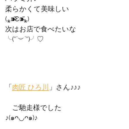
柔らかくて美味しい
(⁎⁍̴̆Ɛ⁍̴̆⁎)
次はお店で食べたいな
╰(*´︶`*)╯♡
「
肉匠 ひろ川
」さん♪♪♪
　ご馳走様でした
♪(๑ᴖ◡ᴖ๑)♪