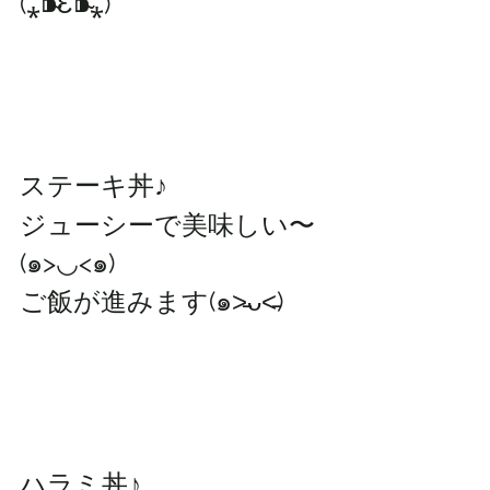
(⁎⁍̴̆Ɛ⁍̴̆⁎)
ステーキ丼♪
ジューシーで美味しい〜
(๑>◡<๑)
ご飯が進みます(๑˃̵ᴗ˂̵)
ハラミ丼♪