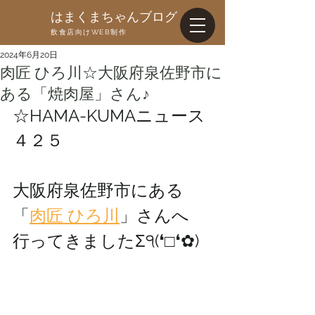
はまくまちゃんブログ
飲食店向けWEB制作
2024年6月20日
肉匠 ひろ川☆大阪府泉佐野市に
ある「焼肉屋」さん♪
☆HAMA-KUMAニュース
４２５
大阪府泉佐野市にある
「
肉匠 ひろ川
」さんへ
行ってきましたΣ੧(❛□❛✿)