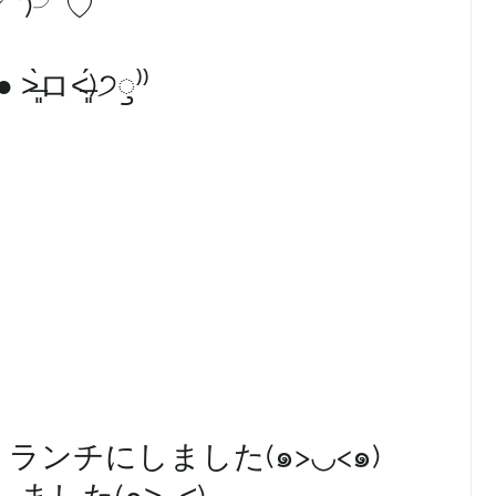
`*)╯♡
˂̶͈́)੭ꠥ⁾⁾
ランチにしました(๑>◡<๑)