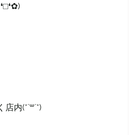
□❛✿)
(*´꒳`*)