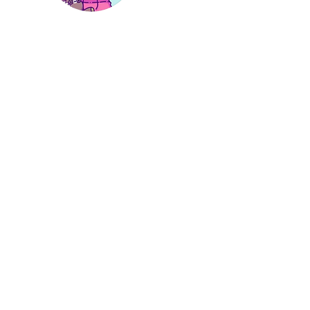
Hi, thanks
for
dropping by!
I'm a paragraph. Click here
to add your own text and
edit me. It’s easy. Just click
“Edit Text” or double click
me to add your own
content and make
changes to the font.