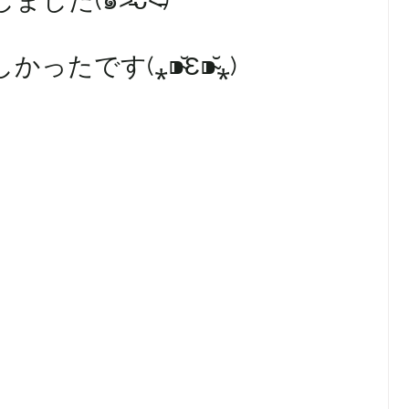
た(๑˃̵ᴗ˂̵)
です(⁎⁍̴̆Ɛ⁍̴̆⁎)