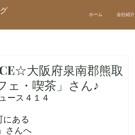
グ
ホーム
会社紹介
+GRACE☆大阪府泉南郡熊取
フェ・喫茶」さん♪
ニュース４１４
町にある
」さんへ