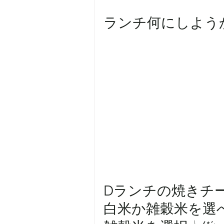
ランチ何にしよう
Dランチの焼きチ
白米か雑穀米を選