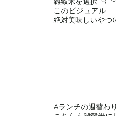
雑穀米を選択╰(*´︶
このビジュアル
絶対美味しいやつ(● ˃̶͈̀ロ
Aランチの週替わり