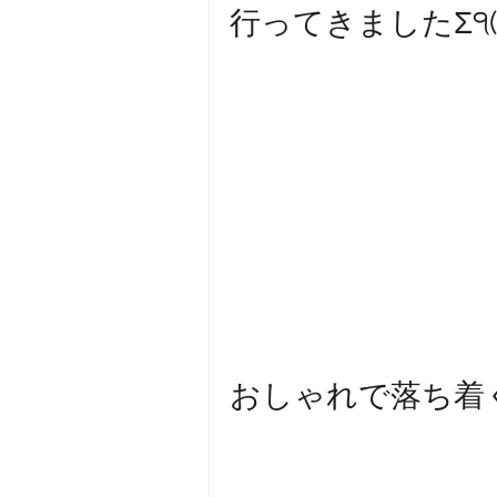
行ってきましたΣ੧(❛
おしゃれで落ち着く店内