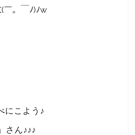
￣。￣ﾉ)ﾉw
べにこよう♪
」さん♪♪♪