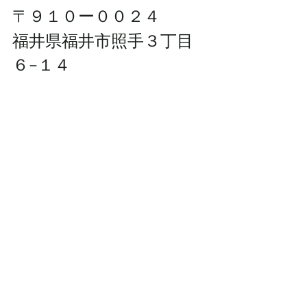
〒９１０ー００２４ 
福井県福井市照手３丁目
６−１４