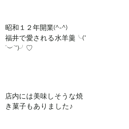
昭和１２年開業(^-^)
福井で愛される水羊羹╰(*
´︶`*)╯♡
店内には美味しそうな焼
き菓子もありました♪