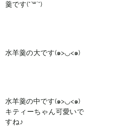
羹です(*´꒳`*)
水羊羹の大です(๑>◡<๑)
水羊羹の中です(๑>◡<๑)
キティーちゃん可愛いで
すね♪