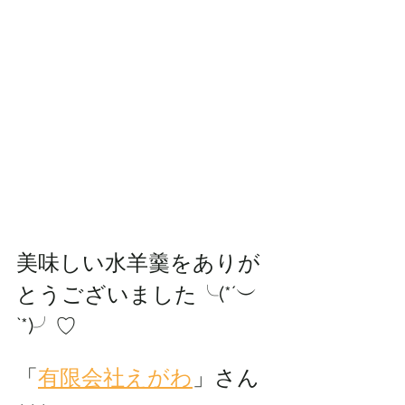
美味しい水羊羹をありが
とうございました╰(*´︶
`*)╯♡
「
有限会社えがわ
」さん