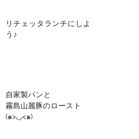
リチェッタランチにしよ
う♪
自家製パンと
霧島山麗豚のロースト
(๑>◡<๑)