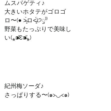
ムスパゲティ♪
大きいホタテがゴロゴ
ロ〜(● ˃̶͈̀ロ˂̶͈́)੭ꠥ⁾⁾
野菜もたっぷりで美味し
い(⁎⁍̴̆Ɛ⁍̴̆⁎)
紀州梅ソーダ♪
さっぱりする〜(๑>◡<๑)