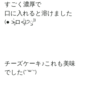
すごく濃厚で
口に入れると溶けました
(● ˃̶͈̀ロ˂̶͈́)੭ꠥ⁾⁾
チーズケーキ♪これも美味
でした(*´꒳`*)