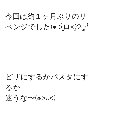
今回は約１ヶ月ぶりのリ
ベンジでした(● ˃̶͈̀ロ˂̶͈́)੭ꠥ⁾⁾
ピザにするかパスタにす
るか
迷うな〜(๑˃̵ᴗ˂̵)