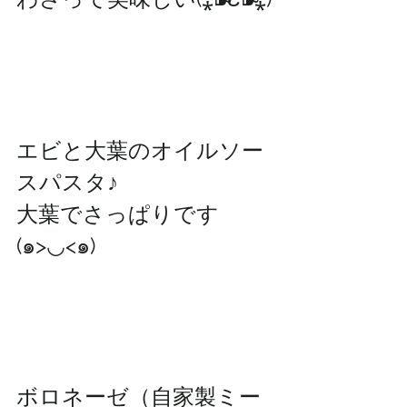
エビと大葉のオイルソー
スパスタ♪
大葉でさっぱりです
(๑>◡<๑)
ボロネーゼ（自家製ミー