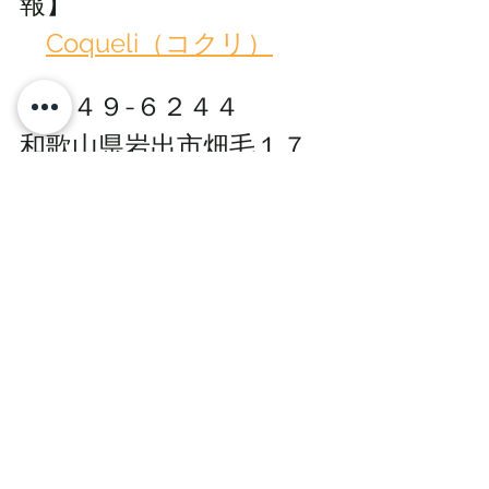
報】
Coqueli（コクリ）
〒６４９-６２４４
和歌山県岩出市畑毛１７
３−２