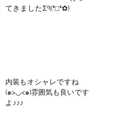
てきましたΣ੧(❛□❛✿)
内装もオシャレですね
(๑>◡<๑)雰囲気も良いです
よ♪♪♪