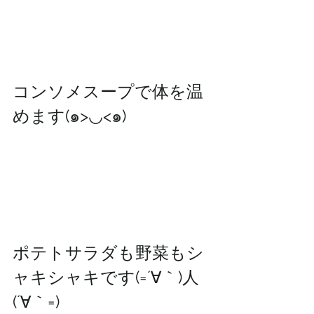
コンソメスープで体を温
めます(๑>◡<๑)
ポテトサラダも野菜もシ
ャキシャキです(=´∀｀)人
(´∀｀=)