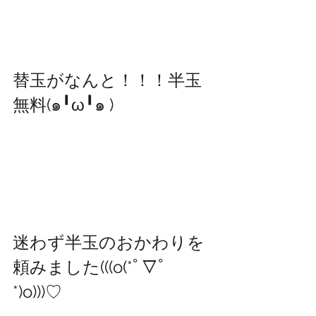
替玉がなんと！！！半玉
無料(๑╹ω╹๑ )
迷わず半玉のおかわりを
頼みました(((o(*ﾟ▽ﾟ
*)o)))♡