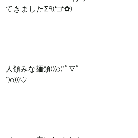
てきましたΣ੧(❛□❛✿)
人類みな麺類(((o(*ﾟ▽ﾟ
*)o)))♡