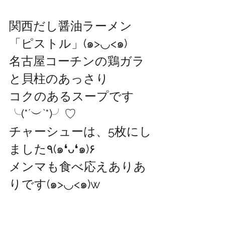
関西だし醤油ラーメン
「ピストル」(๑>◡<๑)
名古屋コーチンの鶏ガラ
と貝柱のあっさり
コクのあるスープです
╰(*´︶`*)╯♡
チャーシューは、5枚にし
ました٩(๑❛ᴗ❛๑)۶
メンマも食べ応えありあ
りです(๑>◡<๑)w