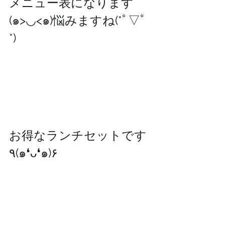
メニュー表になります
(๑>◡<๑)悩みますね(*ﾟ▽ﾟ
*)
お得なランチセットです
٩(๑❛ᴗ❛๑)۶