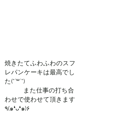
焼きたてふわふわのスフ
レパンケーキは最高でし
た(*´꒳`*)
　　　また仕事の打ち合
わせで使わせて頂きます
٩(๑❛ᴗ❛๑)۶