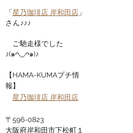
「
星乃珈琲店 岸和田店
」
さん♪♪♪
　ご馳走様でした
♪(๑ᴖ◡ᴖ๑)♪
【HAMA-KUMAプチ情
報】
星乃珈琲店 岸和田店
〒596-0823 
大阪府岸和田市下松町１