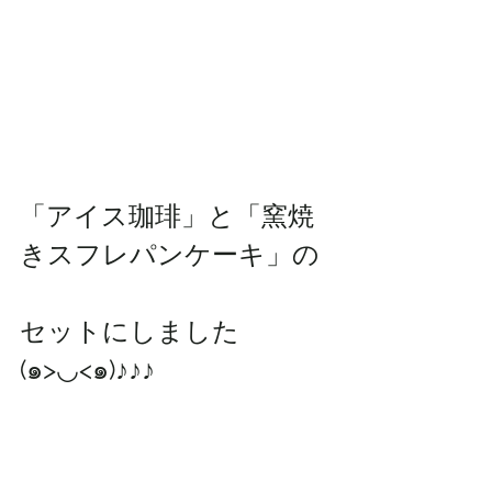
「アイス珈琲」と「窯焼
きスフレパンケーキ」の
セットにしました
(๑>◡<๑)♪♪♪