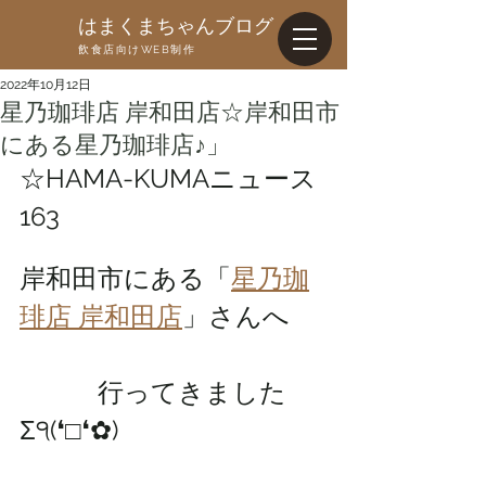
はまくまちゃんブログ
飲食店向けWEB制作
2022年10月12日
星乃珈琲店 岸和田店☆岸和田市
にある星乃珈琲店♪」
☆HAMA-KUMAニュース
163
岸和田市にある「
星乃珈
琲店 岸和田店
」さんへ
　　　行ってきました
Σ੧(❛□❛✿)