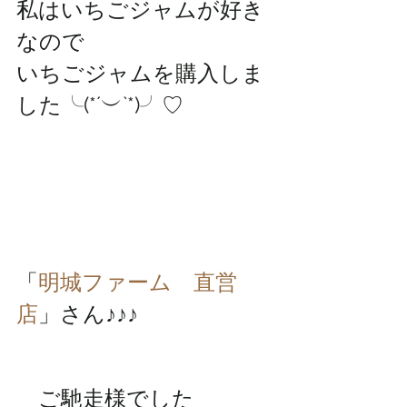
私はいちごジャムが好き
なので
いちごジャムを購入しま
した╰(*´︶`*)╯♡
「
明城ファーム　直営
店
」さん♪♪♪
　ご馳走様でした