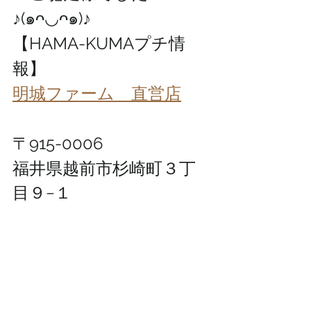
♪(๑ᴖ◡ᴖ๑)♪
【HAMA-KUMAプチ情
報】
明城ファーム　直営店
〒915-0006
福井県越前市杉崎町３丁
目９−１