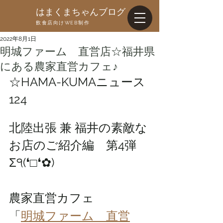
はまくまちゃんブログ
飲食店向けWEB制作
2022年8月1日
明城ファーム 直営店☆福井県
にある農家直営カフェ♪
☆HAMA-KUMAニュース
124
北陸出張 兼 福井の素敵な
お店のご紹介編　第4弾
Σ੧(❛□❛✿)
農家直営カフェ
「
明城ファーム　直営