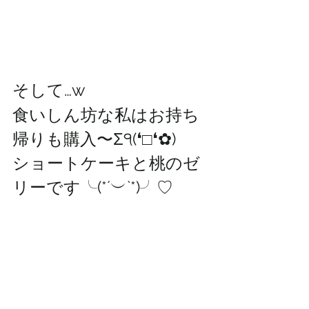
そして…w
食いしん坊な私はお持ち
帰りも購入〜Σ੧(❛□❛✿)
ショートケーキと桃のゼ
リーです╰(*´︶`*)╯♡