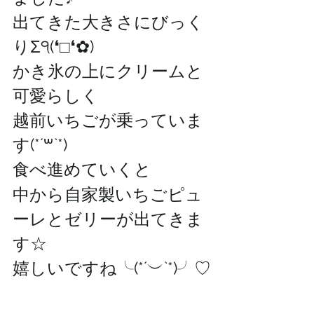
出てきた大きさにびっく
りΣ੧(❛□❛✿)
かき氷の上にクリームと
可愛らしく
越前いちごが乗っていま
す(*´꒳`*)
食べ進めていくと
中から自家製いちごピュ
ーレとゼリーが出てきま
す☆
嬉しいですね╰(*´︶`*)╯♡